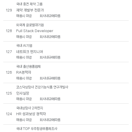
국내 중견 제약 그룹
제약 개발부 전문가
129
채용시 마감
회사내규에따름
외국계 글로벌대기업
Full Stack Developer
128
채용시 마감
회사내규에따름
국내 AI기업
네트워크 엔지니어
127
채용시 마감
회사내규에따름
국내 출산용품업체
RA경력자
126
채용시 마감
회사내규에따름
코스닥상장사 건강기능식품 연구개발사
인사실장
125
채용시 마감
회사내규에따름
국내상장사 2차전지
HR 성과보상 경력자
124
채용시 마감
회사내규에따름
국내 TOP 우주항공부품제조사