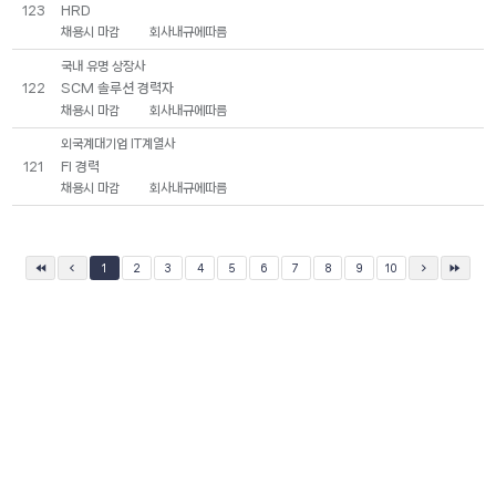
HRD
123
채용시 마감
회사내규에따름
국내 유명 상장사
SCM 솔루션 경력자
122
채용시 마감
회사내규에따름
외국계대기업 IT계열사
FI 경력
121
채용시 마감
회사내규에따름
1
2
3
4
5
6
7
8
9
10