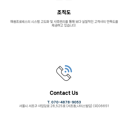
조직도
채용프로세스의 시스템 고도화 및 사후관리를
통해 보다 실질적인 고객사의 만족도를
제공하고
있습니다.
Contact Us
T. 070-4878-9053
서울시 서초구 사임당로 28,525호
(서초동,나이스빌딩) (우)06651