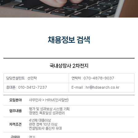
채용정보 검색
국내상장사 2차전지
담당컨설턴트 : 선민학
연락처 : 070-4878-9037
휴대폰 : 010-3412-7237
E-mail : hr@hdsearch.co.kr
모집분야
사무인사 > HRM(인사일반)
평가 및 성과보상 시스템 기획
업무내용
경영진 목표달성 성과관리
4년제 대졸이상
자격조건
관련 경력 10년 이상
컨설팅회사 출신자 우대
근무지
경기