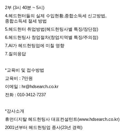
2부 (3시 40분 ~ 5시)
4.헤드헌터들의 실제 수입현황,종합소득세 신고방법,
종합소득세 절세 방법
5.헤드헌터 취업방법(헤드헌팅사별 특징/장단점)
6.헤드헌팅사 창업절차(창업지역별 특징/주의점)
7.AI가 헤드헌팅업에 미칠 영향
7.질의응답
*교육비 및 접수방법
교육비 : 7만원
이메일 : hr@hdsearch.co.kr
전화 : 010-3412-7237
*강사소개
휴먼디지탈 헤드헌팅사 대표컨설턴트(www.hdsearch.co.kr)
2001년부터 헤드헌팅업 종사(23년 경력)