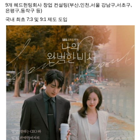
9개 헤드헌팅회사 창업 컨설팅(부산,인천,서울 강남구,서초구,
은평구,동작구 등)
국내 최초 7:3 및 9:1 제도 도입